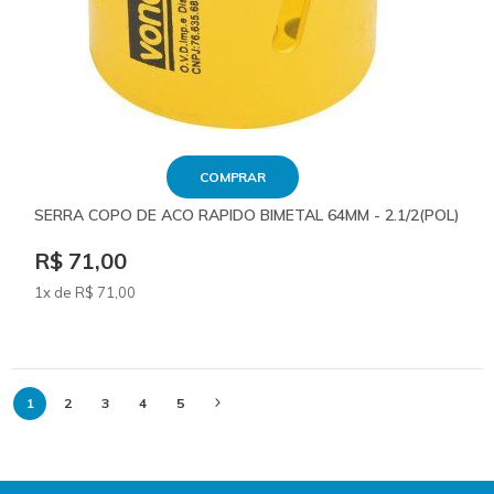
COMPRAR
SERRA COPO DE ACO RAPIDO BIMETAL 64MM - 2.1/2(POL)
R$ 71,00
1x de
R$
71
,00
Página
Você
Página
Página
Página
Página
Página
Próximo
1
2
3
4
5
está
lendo
a
página