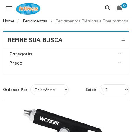
Skip
S
0
to
t
Content
C
Home
Ferramentas
Ferramentas Elétricas e Pneumáticas
REFINE SUA BUSCA
Categoria
Preço
Ordenar Por
Exibir