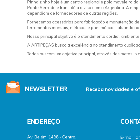
Pinhalzinho hoje é um centro regional e pólo moveleiro do
Ponte Serrada e Irani até a divisa com a Argentina. A em
dependiam de fornecedores de outras regiões.
Fornecemos acessórios para fabricação e manutenção de mó
ferramentas manuais, elétricas e pneumáticas, atuando no
Nosso principal objetivo é o atendimento cordial, ambient
A ARTIPEÇAS busca a excelência no atendimento qualidade 
Todos buscam um objetivo principal, através das metas, o 
NEWSLETTER
Receba novidades e of
ENDEREÇO
CONT
Av. Belém, 1488 - Centro,
E-mail: a