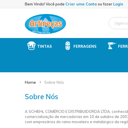
Sk
Bem Vindo! Você pode
Criar uma Conta
ou fazer
Login
to
Co
TINTAS
FERRAGENS
FER
Home
Sobre Nós
Sobre Nós
A SCHIEHL COMÉRCIO E DISTRIBUIDORDA LTDA, conhecida 
comercialização de mercadorias em 10 de outubro de 2003
com empresários do ramo moveleiro e metalúrgico da regi