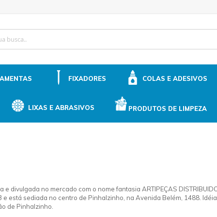
ip
ntent
RAMENTAS
FIXADORES
COLAS E ADESIVOS
LIXAS E ABRASIVOS
PRODUTOS DE LIMPEZA
e divulgada no mercado com o nome fantasia ARTIPEÇAS DISTRIBUIDORA
 e está sediada no centro de Pinhalzinho, na Avenida Belém, 1488. Idé
ão de Pinhalzinho.