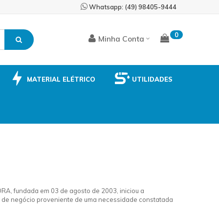
Skip
Whatsapp: (49) 98405-9444
to
Content
0
Minha Conta
MATERIAL ELÉTRICO
UTILIDADES
, fundada em 03 de agosto de 2003, iniciou a
ia de negócio proveniente de uma necessidade constatada