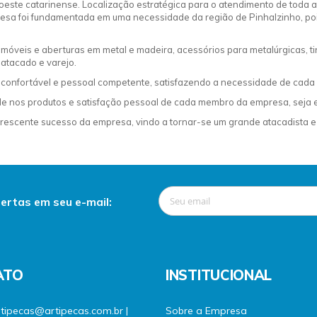
 oeste catarinense. Localização estratégica para o atendimento de toda 
presa foi fundamentada em uma necessidade da região de Pinhalzinho, po
veis e aberturas em metal e madeira, acessórios para metalúrgicas, tin
 atacado e varejo.
e confortável e pessoal competente, satisfazendo a necessidade de cada 
nos produtos e satisfação pessoal de cada membro da empresa, seja ele,
crescente sucesso da empresa, vindo a tornar-se um grande atacadista e v
ertas em seu e-mail:
ATO
INSTITUCIONAL
rtipecas@artipecas.com.br |
Sobre a Empresa