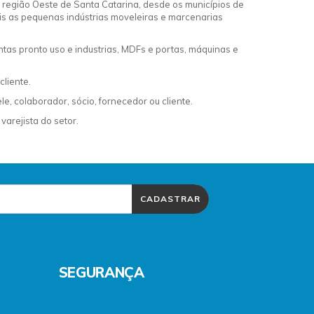
a região Oeste de Santa Catarina, desde os municípios de
is as pequenas indústrias moveleiras e marcenarias
tas pronto uso e industrias, MDFs e portas, máquinas e
cliente.
 colaborador, sócio, fornecedor ou cliente.
arejista do setor.
CADASTRAR
SEGURANÇA