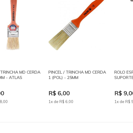
/ TRINCHA MD CERDA
PINCEL / TRINCHA MD CERDA
ROLO ES
8MM - ATLAS
1 (POL) - 25MM
SUPORT
00
R$ 6,00
R$ 9,0
8
,00
1x de
R$
6
,00
1x de
R$