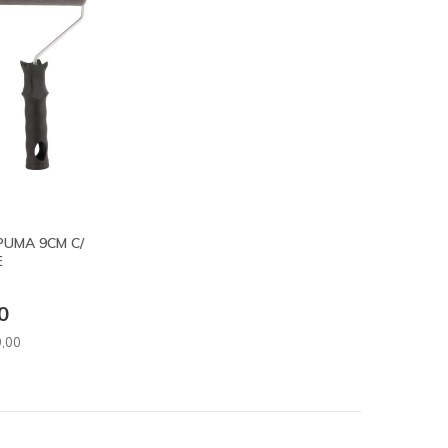
PUMA 9CM C/
E
0
9
,00