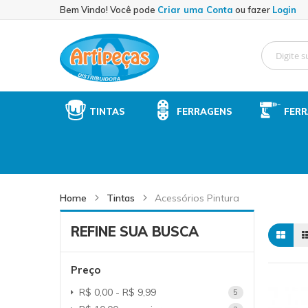
Sk
Bem Vindo! Você pode
Criar uma Conta
ou fazer
Login
to
Co
TINTAS
FERRAGENS
FER
Home
Tintas
Acessórios Pintura
REFINE SUA BUSCA
Preço
R$ 0,00
-
R$ 9,99
item
5