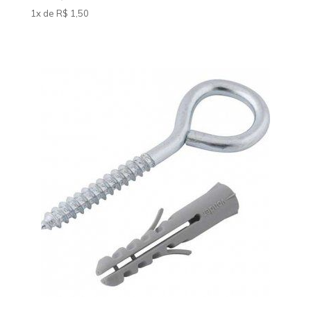
1x de
R$
1
,50