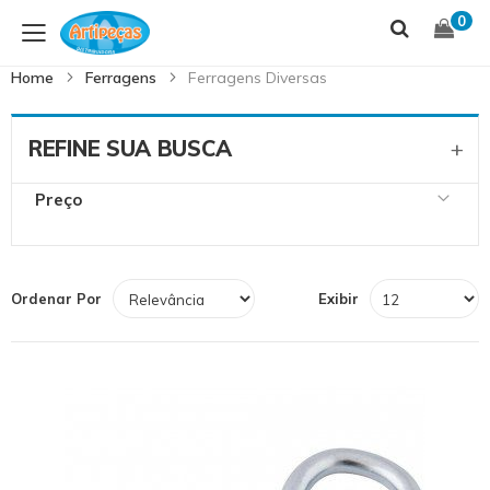
Skip
S
0
to
t
Content
C
Home
Ferragens
Ferragens Diversas
REFINE SUA BUSCA
Preço
Ordenar Por
Exibir