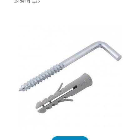
1x de
R$
1
,25