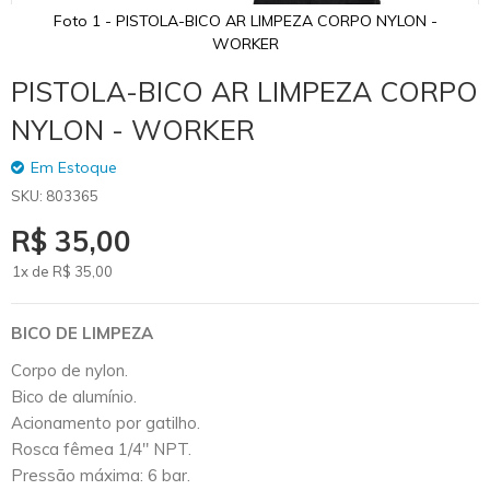
Foto 1 - PISTOLA-BICO AR LIMPEZA CORPO NYLON -
WORKER
Skip
PISTOLA-BICO AR LIMPEZA CORPO
to
the
NYLON - WORKER
beginning
of
Em Estoque
the
SKU
803365
images
gallery
R$ 35,00
1x de
R$
35
,00
BICO DE LIMPEZA
Corpo de nylon.
Bico de alumínio.
Acionamento por gatilho.
Rosca fêmea 1/4" NPT.
Pressão máxima: 6 bar.