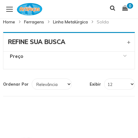
Skip
S
0
to
t
Content
C
Home
Ferragens
Linha Metalúrgica
Solda
REFINE SUA BUSCA
Preço
Ordenar Por
Exibir