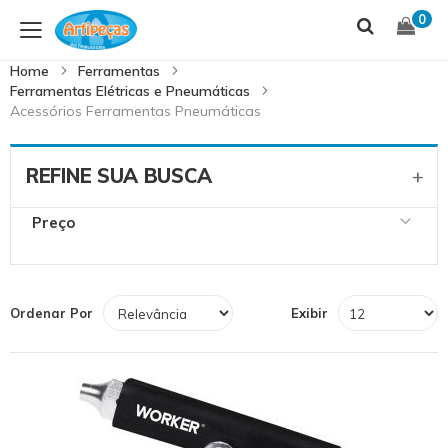
Skip
S
0
to
t
Content
C
Home
Ferramentas
Ferramentas Elétricas e Pneumáticas
Acessórios Ferramentas Pneumáticas
REFINE SUA BUSCA
Preço
Ordenar Por
Exibir