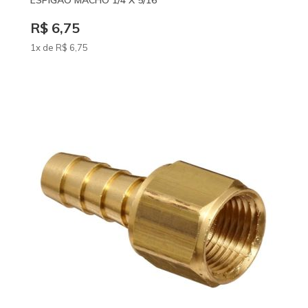
ESPIGAO MACHO 1/4 X 5/16
R$ 6,75
1x de
R$
6
,75