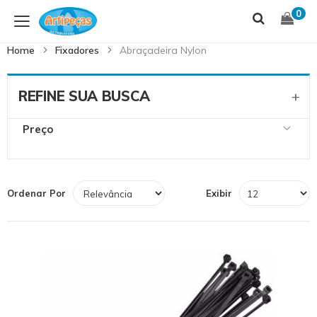
Skip
S
0
to
t
Content
C
Home
Fixadores
Abraçadeira Nylon
REFINE SUA BUSCA
Preço
Ordenar Por
Exibir