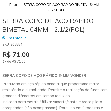
Foto 1 - SERRA COPO DE ACO RAPIDO BIMETAL 64MM -
2.1/2(POL)
Skip
SERRA COPO DE ACO RAPIDO
to
the
BIMETAL 64MM - 2.1/2(POL)
beginning
of
Em Estoque
the
SKU
803554
images
gallery
R$ 71,00
1x de
R$
71
,00
SERRA COPO DE AÇO RÁPIDO 64MM VONDER
Produzida em aço rápido bimetal que proporciona maior
resistência e durabilidade. Permite a realização de furos com
grandes diâmetros em tempo reduzido.
Indicada para metais. Utilizar suporte/haste e broca piloto
apropriados (não acompanham). Para uso em furadeiras e