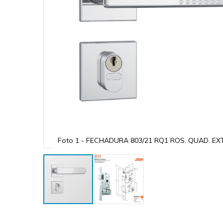
Foto 1 - FECHADURA 803/21 RQ1 ROS. QUAD. E
Skip
to