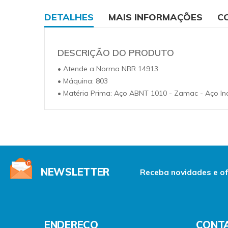
the
beginning
DETALHES
MAIS INFORMAÇÕES
C
of
the
images
gallery
DESCRIÇÃO DO PRODUTO
• Atende a Norma NBR 14913
• Máquina: 803
• Matéria Prima: Aço ABNT 1010 - Zamac - Aço Ino
NEWSLETTER
Receba novidades e of
ENDEREÇO
CONT