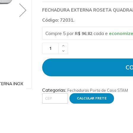
FECHADURA EXTERNA ROSETA QUADRAD
Código: 72031.
Compre 5 por
cada e
economiz
R$ 96,82
C
XTERNA INOX
Foto 2 - FECHADURA 803/21 RQ1 ROS. QUAD.
Categorias:
Fechaduras
Porta de Casa
STAM
CALCULAR FRETE