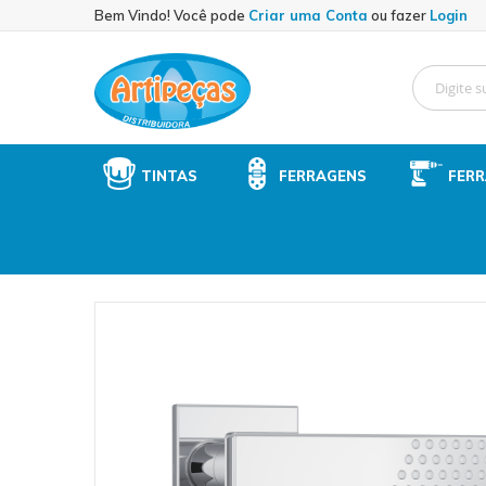
Sk
Bem Vindo! Você pode
Criar uma Conta
ou fazer
Login
to
Co
TINTAS
FERRAGENS
FER
Skip
to
the
end
of
the
images
gallery