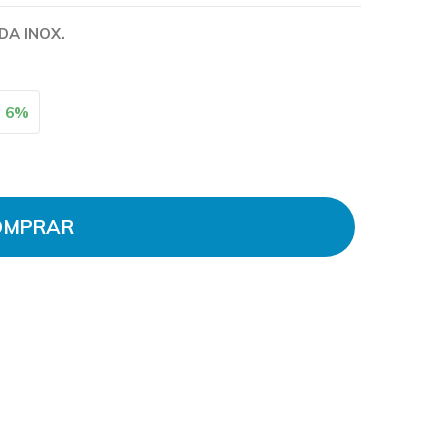
A INOX.
e
6
%
OMPRAR
 EXTERNA INOX