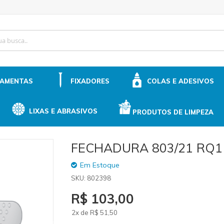
ip
ntent
RAMENTAS
FIXADORES
COLAS E ADESIVOS
LIXAS E ABRASIVOS
PRODUTOS DE LIMPEZA
FECHADURA 803/21 RQ1
Em Estoque
SKU
802398
R$ 103,00
2x de
R$
51
,50