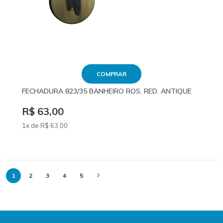
COMPRAR
FECHADURA 823/35 BANHEIRO ROS. RED. ANTIQUE
R$ 63,00
1x de
R$
63
,00
Página
Você
Página
Página
Página
Página
Página
Próximo
1
2
3
4
5
está
lendo
a
página