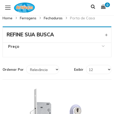
Skip
S
0
to
t
Content
C
Home
Ferragens
Fechaduras
Porta de Casa
REFINE SUA BUSCA
Preço
Ordenar Por
Exibir