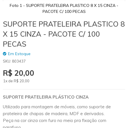
Foto 1 - SUPORTE PRATELEIRA PLASTICO 8 X 15 CINZA -
PACOTE C/ 100 PECAS
Skip
SUPORTE PRATELEIRA PLASTICO 8
to
the
X 15 CINZA - PACOTE C/ 100
beginning
of
PECAS
the
images
Em Estoque
gallery
SKU
803437
R$ 20,00
1x de
R$
20
,00
SUPORTE PRATELEIRA PLÁSTICO CINZA
Utilizado para montagem de móveis, como suporte de
prateleira de chapas de madeira, MDF e derivados.
Peça na cor cinza com furo no meio pra fixação com
parafuso.