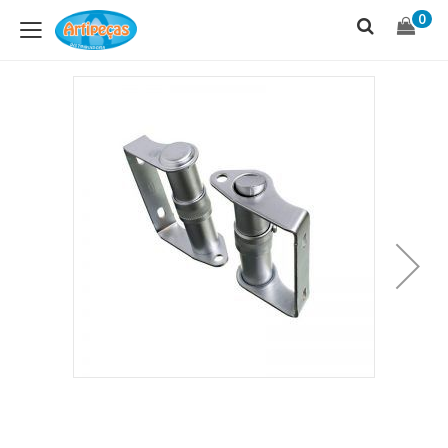
Skip
S
0
to
t
Content
C
Skip
to
the
end
of
the
images
gallery