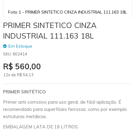
Foto 1 - PRIMER SINTETICO CINZA INDUSTRIAL 111.163 18L
Skip
PRIMER SINTETICO CINZA
to
the
INDUSTRIAL 111.163 18L
beginning
of
Em Estoque
the
SKU
802414
images
gallery
R$ 560,00
12x de
R$
54
,13
PRIMER SINTÉTICO
Primer anti-corrosivo para uso geral, de fácil aplicação. É
recomendado para superfícies ferrosas, como por exemplo
estruturas metálicas.
EMBALAGEM LATA DE 18 LITROS.