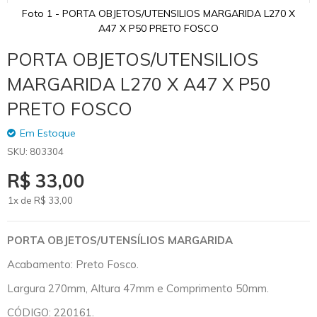
Foto 1 - PORTA OBJETOS/UTENSILIOS MARGARIDA L270 X
A47 X P50 PRETO FOSCO
Skip
PORTA OBJETOS/UTENSILIOS
to
the
MARGARIDA L270 X A47 X P50
beginning
of
PRETO FOSCO
the
images
Em Estoque
gallery
SKU
803304
R$ 33,00
1x de
R$
33
,00
PORTA OBJETOS/UTENSÍLIOS MARGARIDA
Acabamento: Preto Fosco.
Largura 270mm, Altura 47mm e Comprimento 50mm.
CÓDIGO: 220161.