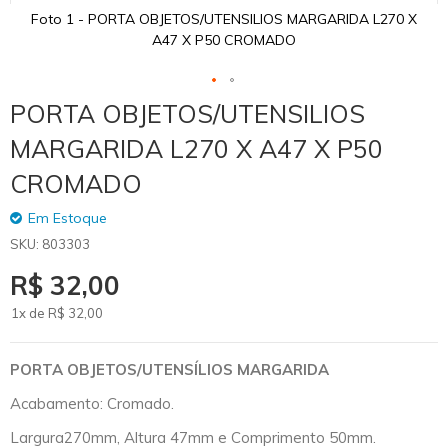
Foto 1 - PORTA OBJETOS/UTENSILIOS MARGARIDA L270 X
A47 X P50 CROMADO
Skip
PORTA OBJETOS/UTENSILIOS
to
the
MARGARIDA L270 X A47 X P50
beginning
of
CROMADO
the
images
Em Estoque
gallery
SKU
803303
R$ 32,00
1x de
R$
32
,00
PORTA OBJETOS/UTENSÍLIOS MARGARIDA
Acabamento: Cromado.
Largura270mm, Altura 47mm e Comprimento 50mm.