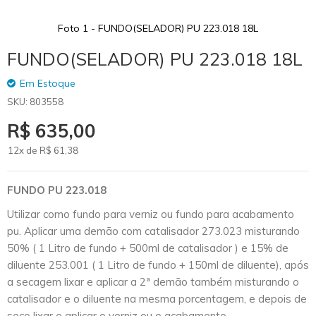
Foto 1 - FUNDO(SELADOR) PU 223.018 18L
Skip
FUNDO(SELADOR) PU 223.018 18L
to
the
Em Estoque
beginning
SKU
803558
of
the
R$ 635,00
images
gallery
12x de
R$
61
,38
FUNDO PU 223.018
Utilizar como fundo para verniz ou fundo para acabamento
pu. Aplicar uma demão com catalisador 273.023 misturando
50% ( 1 Litro de fundo + 500ml de catalisador ) e 15% de
diluente 253.001 ( 1 Litro de fundo + 150ml de diluente), após
a secagem lixar e aplicar a 2ª demão também misturando o
catalisador e o diluente na mesma porcentagem, e depois de
seco lixar e aplicar o verniz ou o acabamento.