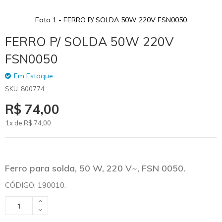
Foto 1 - FERRO P/ SOLDA 50W 220V FSN0050
Skip
FERRO P/ SOLDA 50W 220V
to
the
FSN0050
beginning
of
Em Estoque
the
SKU
800774
images
gallery
R$ 74,00
1x de
R$
74
,00
Ferro para solda, 50 W, 220 V~, FSN 0050.
CÓDIGO: 190010.