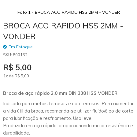
Foto 1 - BROCA ACO RAPIDO HSS 2MM - VONDER
Skip
BROCA ACO RAPIDO HSS 2MM -
to
the
VONDER
beginning
of
Em Estoque
the
SKU
800152
images
gallery
R$ 5,00
1x de
R$
5
,00
Broca de aço rápido 2,0 mm DIN 338 HSS VONDER
Indicada para metais ferrosos e não ferrosos. Para aumentar
a vida útil da broca, recomenda-se utilizar fluído/óleo de corte
para lubrificação e resfriamento. Uso leve.
Produzida em aço rápido, proporcionando maior resistência e
durabilidade.