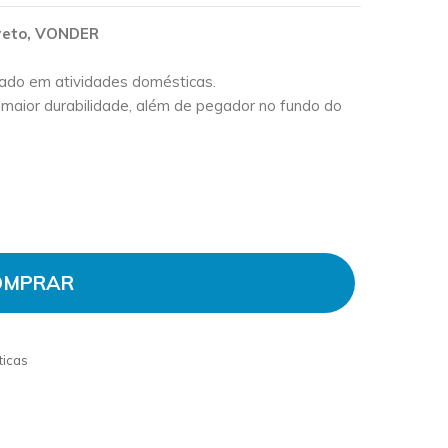
 preto, VONDER
izado em atividades domésticas.
 maior durabilidade, além de pegador no fundo do
OMPRAR
12L PRETO
ticas