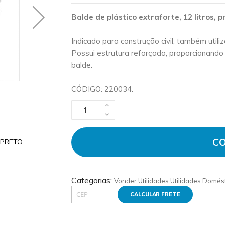
Balde de plástico extraforte, 12 litros,
Indicado para construção civil, também util
Possui estrutura reforçada, proporcionando
balde.
CÓDIGO: 220034.
C
 PRETO
Foto 2 - BALDE PLASTICO EXTRAFORTE 
Categorias:
Vonder
Utilidades
Utilidades Domés
CALCULAR FRETE