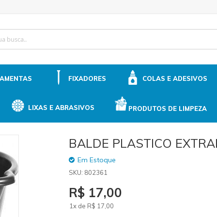
ip
ntent
RAMENTAS
FIXADORES
COLAS E ADESIVOS
LIXAS E ABRASIVOS
PRODUTOS DE LIMPEZA
BALDE PLASTICO EXTRA
Em Estoque
SKU
802361
R$ 17,00
1x de
R$
17
,00