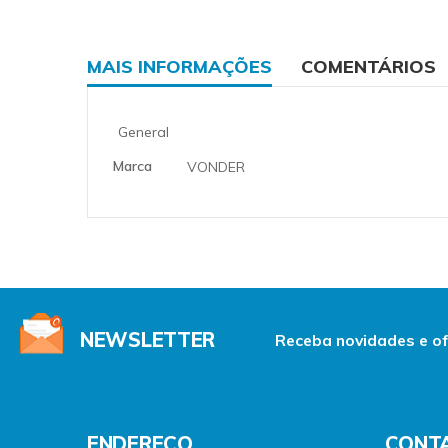
the
beginning
of
the
MAIS INFORMAÇÕES
COMENTÁRIOS
images
gallery
More
General
Informations
Marca
VONDER
NEWSLETTER
Receba novidades e of
ENDEREÇO
CONT