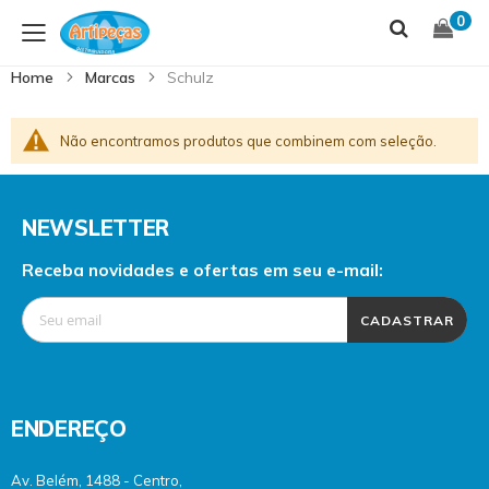
Skip
S
0
to
t
Content
C
Home
Marcas
Schulz
Não encontramos produtos que combinem com seleção.
NEWSLETTER
Receba novidades e ofertas em seu e-mail:
CADASTRAR
ENDEREÇO
Av. Belém, 1488 - Centro,